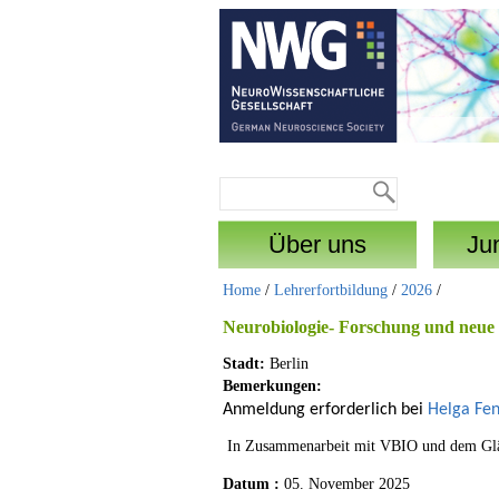
Direkt zum Inhalt
Suche
Suchformular
Über uns
Ju
Home
/
Lehrerfortbildung
/
2026
/
Neurobiologie- Forschung und neue
Stadt:
Berlin
Bemerkungen:
Anmeldung erforderlich bei
Helga Fen
In Zusammenarbeit mit VBIO und dem G
Datum :
05. November 2025