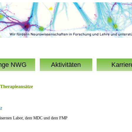
nge NWG
Aktivitäten
Karrier
 Therapieansätze
z
läsernen Labor, dem MDC und dem FMP